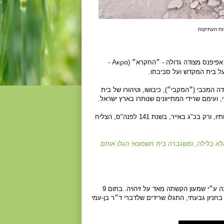
ות העתיקות
Aκρα
-
ל בית המקדש ועל סביבתו.
ה המכבי (״המקבי״), כיבושו, וטיהורו של בית
עימם שרידי המתייוונים שנותרו בארץ ישראל.
למעלה מ-19 שנים נוספות עמדה המצודה כשהיא מאיימת על המקדש וסביבותיו, ורק בכ"ג באייר, בשנת 141 לפנה"ס, הצליח
 אלא בלילה, ומשגברה בית חשמונאי הגלו אותם
שנים רבות נעשו נסיונות לגלות היכן בדיוק שכנה החקרא, אך העובדה שנחרבה ע״י שמעון הקשתה מאד על זיהויה. בתום 9
 בחניון גבעתי, התגלו שרידים שלדברי ד״ר בן-עמי