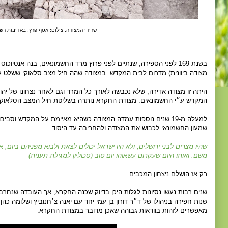
שרידי המצודה. צילום: אסף פרץ, באדיבות רש
בשנת 169 לפני הספירה, שנתיים לפני פרוץ מרד החשמונאים, בנה אנטיוכוס אפיפנס מצודה גדולה - ״החקרא״ (
מצודה ביוונית) מדרום לבית המקדש. במצודה שהה חיל מצב סלאוקי ששלט ע
היתה זו מצודה אדירה, שלא נכבשה לאורך כל המרד וגם לאחר נצחונו של יהוד
המקדש ע״י החשמונאים. מצודת החקרא נותרה בשליטת חיל המצב הסלאוקי, ו
שמעון החשמונאי לכבוש את המצודה ולהחריבה עד היסוד:
שהיו מצרים לבני ירושלים, ולא היו ישראל יכולים לצאת ולבוא מפניהם ביום,
משם. ואותו היום שעקרום עשאוהו יום טוב (סכוליון למגילת תענית)
רק אז הושלם ניצחון המכבים.
שנות חפירה בניהולו של ד״ר דורון בן עמי יחד עם יאנה צ׳חנוביץ ושלומה כהן
מאפשרים לזהות בוודאות גבוהה שאכן מדובר במצודת החקרא.