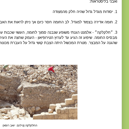
ואבני בליסטראות:
1. יסודות מגדל גדול שהיה חלק מהמצודה
2. חומה אדירה בצמוד למגדל. לב החומה חסר כיום אך ניתן לראות את האבנים הגדולות שמשני צידיה
3. ״חלקלקה״ - אלמנט הגנתי משופע שנבנה סמוך לחומה, העשוי שכבות עפ
מבסיס החומה. שיפוע זה הגיע עד לערוץ הטירופיאון - העמק שחצה את העי
שהגנה על המבצר. מטרת המכשול היתה הצבת קושי גדול על העברת מכונו
החלקלקה (צילום: יואב רופא)