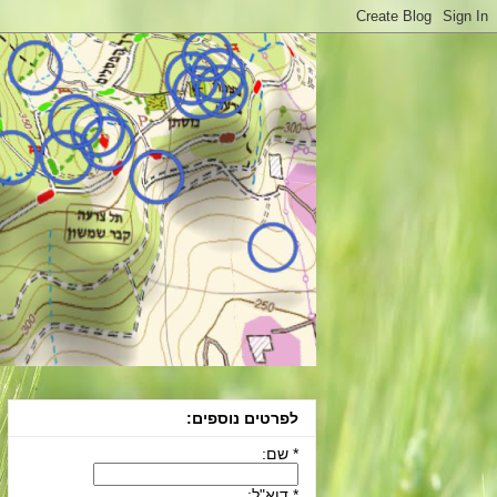
לפרטים נוספים:
* שם:
* דוא"ל: