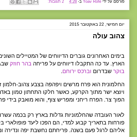
פורסם על ידי
Yoav Rofé
ב-
4:28
2 תגובות:
יום חמישי, 22 באוקטובר 2015
צהוב עולה
בימים האחרונים גוברים הדיווחים של המטיילים השוני
הארץ. עד כה התקבלו דיווחים על פריחה
בהר חוזק
שבגו
בוקר
שבדרום
וברכס ירוחם
.
החלמונית הוא פרח מרשים ויפהפה בצבע צהוב-חלמון זוה
ויוצא ישר מתוך הקרקע, כאשר חלקו התחתון טמון באד
הפוך צר. הפרח ריחני ומפריש צוף, והוא מואבק בידי פרפ
לאור העובדה שהחלמוניות גדלות בארץ רק בכמה עשרות
פורחות בתאריך קבוע למדי, הם הפכו ליעד פופולארי ב
אליהם לרגל פעם בשנה. פריחתם נחשבת יפה ונדירה ומ