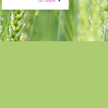
◄
אוקטובר
(1)