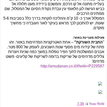
בעלייה מתונה אל קו הרכס, והמשכם בירידה מעט תלולה אל
כביש הגישה לגן הלאומי עין עבדת נקודת הסיום של המסלול, שם
ממתינים הרכבים.
המסלול אורך כ- 10 ק"מ וההליכה לוקחת בדרך כלל בסביבות 5-6
שעות. יש להתכונן לכך מראש בעיקר לאור העובדה כי מחשיך
מוקדם.
פעילות מעניינת באזור:
"
החבית השורקת"
– אחת האטרקציות המדהימות באזור. זהו
פתח של קידוח מים מסוף שנות השבעים, לעומק של 800 מטר.
אבנים המושלכות לתוך הפיר נופלות במשך כמה שניות ויוצרות
צלילים מדהימים של שריקות בדומה לשריקות של קליעים- פשוט
מדהים!
http://amudanan.co.il/#!wiki=P229587
Yoav Rofé
ב-
7:39