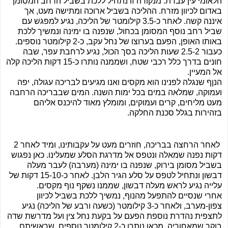
הלאומי עין עבדת. מנקודה זו נתחיל ללכת בשביל הרחב המסומן
באדום לכיוון מזרח. ההליכה בשביל ארוכה ומתישה מעט, אך
איננה קשה. לאחר כ-3.5 קילומטר של הליכה, נגיע למפגש עם
שביל רחב נוסף המסומן בכחול, שנפנה בו ימינה ונמשיך ללכת
באותו האופן, הפעם בערוצו של נחל עקב, כ-2 קילומטר נוספים.
כעבור 2.5-2 שעות הליכה בסך הכול, נגיע לרחבת עפר, שבה
חונים בדרך כלל רכבי שטח, ושממנה נותרו כ-15 דקות הליכה קלה
אל המעיין.
הנןף שנגלה לפנינו הוא מקסים ואנו מגיעים לבריכה עגולה, יפה
ועמוקה, שמלאה במים בכל ימות השנה. המים שבבריכה הרחבה
מעט מליחים, קרים ועמוקים, ומומלץ מאוד להיכנס אליהם
בזהירות בגלל סכנת החלקה.
לאחר הרחצה בבריכה, חוזרים מעט על עקבותינו, ומיד לאחר 2
דקות נפנה שמאלה ונטפס אל מדרגת הסלע שמעלינו. כאן נפגוש
בשביל מסומן בירוק, שנפנה בו ימינה (מערבה) לעבר מעלה
דבשון ונתחיל לטפס על סלע הגיר הלבן. לאחר כ-15-10 דקות של
עלייה נגיע לראש מעלה דבשון, שממנו נשקף נוף מקסים.
אחרי שנסיים להתפעל מהנוף, נמשיך ללכת בשביל לכיוון
צפון-מערב, ולאחר כ-3 קילומטר (כשעה ורבע של הליכה) נגיע
לתצפית נהדרת נוספת הפעם על בקעת נחל צין ועל מדרשת שדה
בוקר שמאחוריה. מכאן נותרו כ-2 קילומטר נוספים, שראשיתם